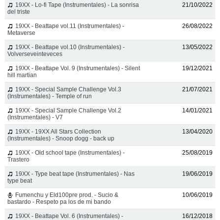
19XX - Lo-fi Tape (Instrumentales) - La sonrisa
21/10/2022
del triste
19XX - Beattape vol.11 (Instrumentales) -
26/08/2022
Metaverse
19XX - Beattape vol.10 (Instrumentales) -
13/05/2022
Volverseveinteveces
19XX - Beattape Vol. 9 (Instrumentales) - Silent
19/12/2021
hill martian
19XX - Special Sample Challenge Vol.3
21/07/2021
(Instrumentales) - Temple of run
19XX - Special Sample Challenge Vol.2
14/01/2021
(Instrumentales) - V7
19XX - 19XX All Stars Collection
13/04/2020
(Instrumentales) - Snoop dogg - back up
19XX - Old school tape (Instrumentales) -
25/08/2019
Trastero
19XX - Type beat tape (Instrumentales) - Nas
19/06/2019
type beat
Fumenchu y Eld100pre prod. - Sucio &
10/06/2019
bastardo - Respeto pa los de mi bando
19XX - Beattape Vol. 6 (Instrumentales) -
16/12/2018