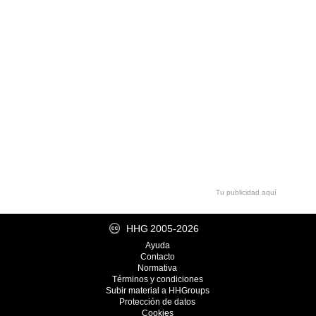
Tu publicidad aquí
HHG
2005-2026
Ayuda
Contacto
Normativa
Términos y condiciones
Subir material a HHGroups
Protección de datos
Cookies