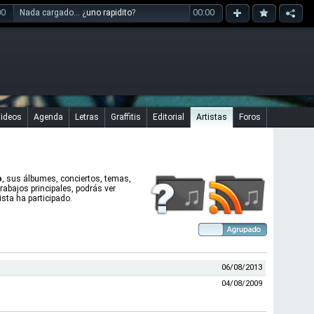
00
00:00
Nada cargado... ¿
uno rapidito
?
ideos
Agenda
Letras
Graffitis
Editorial
Artistas
Foros
o
, sus álbumes, conciertos, temas,
trabajos principales, podrás ver
sta ha participado.
06/08/2013
04/08/2009