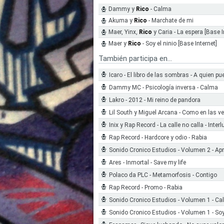
Dammy y
Rico
- Calma
Akuma y
Rico
- Marchate de mi
Maer, Yinx,
Rico
y Caria - La espera [Base I
Maer y
Rico
- Soy el ninio [Base Internet]
También participa en...
Icaro - El libro de las sombras - A quien pu
Dammy MC - Psicología inversa - Calma
Lakro - 2012 - Mi reino de pandora
Lil South y Miguel Arcana - Como en las v
Inix y Rap Record - La calle no calla - Interl
Rap Record - Hardcore y odio - Rabia
Sonido Cronico Estudios - Volumen 2 - Ap
Ares - Inmortal - Save my life
Polaco da PLC - Metamorfosis - Contigo
Rap Record - Promo - Rabia
Sonido Cronico Estudios - Volumen 1 - C
Sonido Cronico Estudios - Volumen 1 - Soy