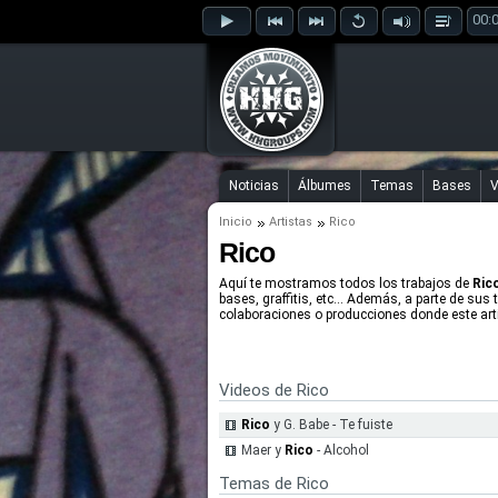
00:
Noticias
Álbumes
Temas
Bases
V
Inicio
Artistas
Rico
Rico
Aquí te mostramos todos los trabajos de
Ric
bases, graffitis, etc... Además, a parte de sus 
colaboraciones o producciones donde este arti
Videos de Rico
Rico
y G. Babe - Te fuiste
Maer y
Rico
- Alcohol
Temas de Rico