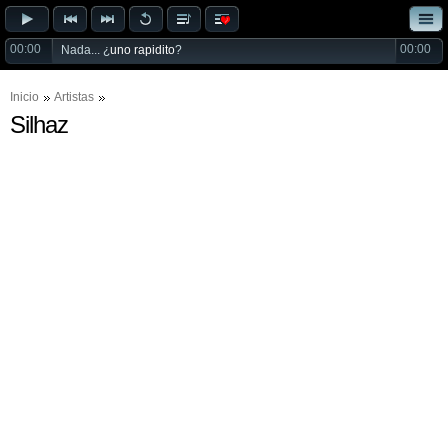
00:00
00:00
Nada... ¿
uno rapidito
?
Inicio
Artistas
Silhaz