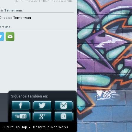
¡Publicítate en HHGroups desde 20€!
cir Temenwan
Otros de Temenwan
artista
Síguenos también en:
Cultura Hip Hop
Desarrollo
iRealWorks