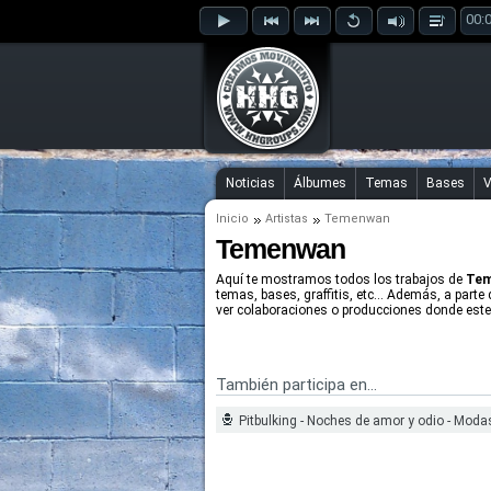
00:
Noticias
Álbumes
Temas
Bases
V
Inicio
Artistas
Temenwan
Temenwan
Aquí te mostramos todos los trabajos de
Te
temas, bases, graffitis, etc... Además, a parte
ver colaboraciones o producciones donde este 
También participa en...
Pitbulking - Noches de amor y odio - Moda