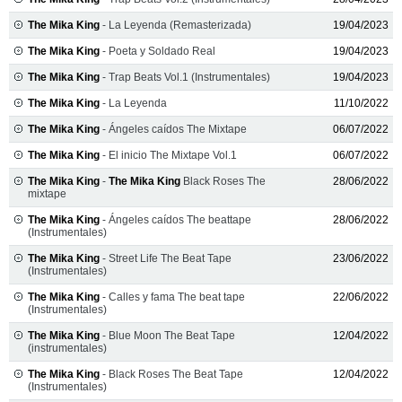
The Mika King
- La Leyenda (Remasterizada)
19/04/2023
The Mika King
- Poeta y Soldado Real
19/04/2023
The Mika King
- Trap Beats Vol.1 (Instrumentales)
19/04/2023
The Mika King
- La Leyenda
11/10/2022
The Mika King
- Ángeles caídos The Mixtape
06/07/2022
The Mika King
- El inicio The Mixtape Vol.1
06/07/2022
The Mika King
-
The Mika King
Black Roses The
28/06/2022
mixtape
The Mika King
- Ángeles caídos The beattape
28/06/2022
(Instrumentales)
The Mika King
- Street Life The Beat Tape
23/06/2022
(Instrumentales)
The Mika King
- Calles y fama The beat tape
22/06/2022
(Instrumentales)
The Mika King
- Blue Moon The Beat Tape
12/04/2022
(instrumentales)
The Mika King
- Black Roses The Beat Tape
12/04/2022
(Instrumentales)