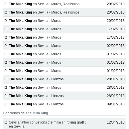
The Mika King
en Sevilla - Muros, Realismos
20/02/2013
The Mika King
en Sevilla - Muros, Realismos
20/02/2013
The Mika King
en Sevilla - Muros
20/02/2013
The Mika King
en Sevilla - Muros
17/02/2013
The Mika King
en Sevilla - Muros
17/02/2013
The Mika King
en Sevilla - Muros
02/02/2013
The Mika King
en Sevilla - Muros
01/02/2013
The Mika King
en Sevilla - Muros
01/02/2013
The Mika King
en Sevilla - Muros
01/02/2013
The Mika King
en Sevilla - Lienzos
28/01/2013
The Mika King
en Sevilla - Muros
28/01/2013
The Mika King
en Sevilla - Lienzos
28/01/2013
The Mika King
en Sevilla - Lienzos
09/01/2013
Conciertos de The Mika King
Sevilla tattoo convetions the mika shirt king graffiti
12/04/2013
en Sevilla