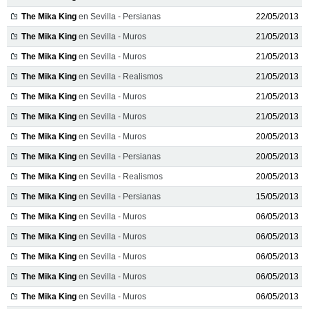
The Mika King
en Sevilla - Persianas
22/05/2013
The Mika King
en Sevilla - Muros
21/05/2013
The Mika King
en Sevilla - Muros
21/05/2013
The Mika King
en Sevilla - Realismos
21/05/2013
The Mika King
en Sevilla - Muros
21/05/2013
The Mika King
en Sevilla - Muros
21/05/2013
The Mika King
en Sevilla - Muros
20/05/2013
The Mika King
en Sevilla - Persianas
20/05/2013
The Mika King
en Sevilla - Realismos
20/05/2013
The Mika King
en Sevilla - Persianas
15/05/2013
The Mika King
en Sevilla - Muros
06/05/2013
The Mika King
en Sevilla - Muros
06/05/2013
The Mika King
en Sevilla - Muros
06/05/2013
The Mika King
en Sevilla - Muros
06/05/2013
The Mika King
en Sevilla - Muros
06/05/2013