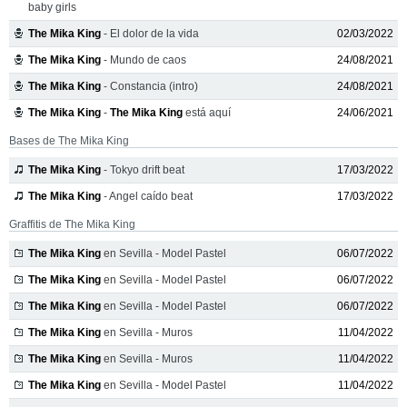
baby girls
The Mika King
- El dolor de la vida
02/03/2022
The Mika King
- Mundo de caos
24/08/2021
The Mika King
- Constancia (intro)
24/08/2021
The Mika King
-
The Mika King
está aquí
24/06/2021
Bases de The Mika King
The Mika King
- Tokyo drift beat
17/03/2022
The Mika King
- Angel caído beat
17/03/2022
Graffitis de The Mika King
The Mika King
en Sevilla - Model Pastel
06/07/2022
The Mika King
en Sevilla - Model Pastel
06/07/2022
The Mika King
en Sevilla - Model Pastel
06/07/2022
The Mika King
en Sevilla - Muros
11/04/2022
The Mika King
en Sevilla - Muros
11/04/2022
The Mika King
en Sevilla - Model Pastel
11/04/2022