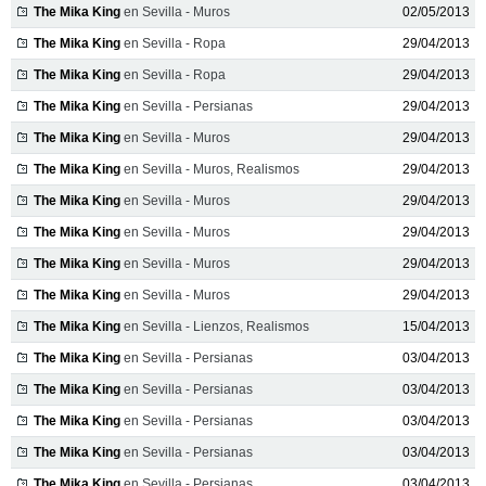
The Mika King
en Sevilla - Muros
02/05/2013
The Mika King
en Sevilla - Ropa
29/04/2013
The Mika King
en Sevilla - Ropa
29/04/2013
The Mika King
en Sevilla - Persianas
29/04/2013
The Mika King
en Sevilla - Muros
29/04/2013
The Mika King
en Sevilla - Muros, Realismos
29/04/2013
The Mika King
en Sevilla - Muros
29/04/2013
The Mika King
en Sevilla - Muros
29/04/2013
The Mika King
en Sevilla - Muros
29/04/2013
The Mika King
en Sevilla - Muros
29/04/2013
The Mika King
en Sevilla - Lienzos, Realismos
15/04/2013
The Mika King
en Sevilla - Persianas
03/04/2013
The Mika King
en Sevilla - Persianas
03/04/2013
The Mika King
en Sevilla - Persianas
03/04/2013
The Mika King
en Sevilla - Persianas
03/04/2013
The Mika King
en Sevilla - Persianas
03/04/2013