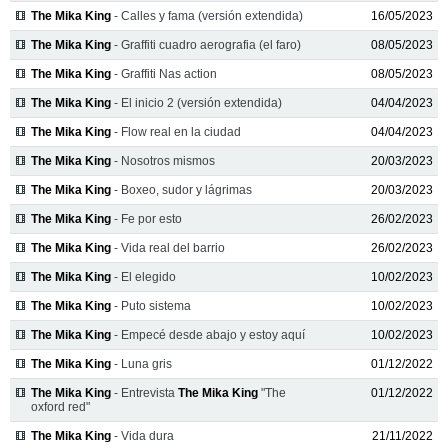
The Mika King
- Calles y fama (versión extendida)
16/05/2023
The Mika King
- Graffiti cuadro aerografia (el faro)
08/05/2023
The Mika King
- Graffiti Nas action
08/05/2023
The Mika King
- El inicio 2 (versión extendida)
04/04/2023
The Mika King
- Flow real en la ciudad
04/04/2023
The Mika King
- Nosotros mismos
20/03/2023
The Mika King
- Boxeo, sudor y lágrimas
20/03/2023
The Mika King
- Fe por esto
26/02/2023
The Mika King
- Vida real del barrio
26/02/2023
The Mika King
- El elegido
10/02/2023
The Mika King
- Puto sistema
10/02/2023
The Mika King
- Empecé desde abajo y estoy aquí
10/02/2023
The Mika King
- Luna gris
01/12/2022
The Mika King
- Entrevista
The Mika King
"The
01/12/2022
oxford red"
The Mika King
- Vida dura
21/11/2022