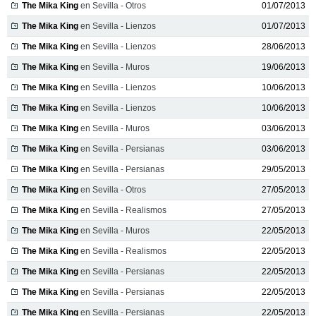
The Mika King
en Sevilla - Otros
01/07/2013
The Mika King
en Sevilla - Lienzos
01/07/2013
The Mika King
en Sevilla - Lienzos
28/06/2013
The Mika King
en Sevilla - Muros
19/06/2013
The Mika King
en Sevilla - Lienzos
10/06/2013
The Mika King
en Sevilla - Lienzos
10/06/2013
The Mika King
en Sevilla - Muros
03/06/2013
The Mika King
en Sevilla - Persianas
03/06/2013
The Mika King
en Sevilla - Persianas
29/05/2013
The Mika King
en Sevilla - Otros
27/05/2013
The Mika King
en Sevilla - Realismos
27/05/2013
The Mika King
en Sevilla - Muros
22/05/2013
The Mika King
en Sevilla - Realismos
22/05/2013
The Mika King
en Sevilla - Persianas
22/05/2013
The Mika King
en Sevilla - Persianas
22/05/2013
The Mika King
en Sevilla - Persianas
22/05/2013