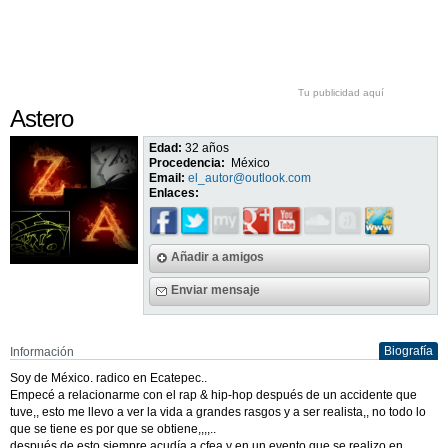
Tu publicidad aquí
Astero
Edad:
32 años
Procedencia:
México
Email:
el_autor@outlook.com
Enlaces:
Añadir a amigos
Enviar mensaje
Biografía
Información
Soy de México. radico en Ecatepec..
Empecé a relacionarme con el rap & hip-hop después de un accidente que
tuve,, esto me llevo a ver la vida a grandes rasgos y a ser realista,, no todo lo
que se tiene es por que se obtiene,,,,..
después de esto siempre acudía a cfea y en un evento que se realizo en