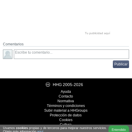
Tu publicidad aquí
Comentarios
HHG
2005-2026
Ayuda
Contacto
Normativa
Términos y condiciones
Subir material a HHGroups
Protección de datos
Cookies
Cultura
Usamos
cookies
propias y de terceros para mejorar nuestros servicios.
Desarrollo
iRealWorks
Entendido
Obtén más información
aquí
.