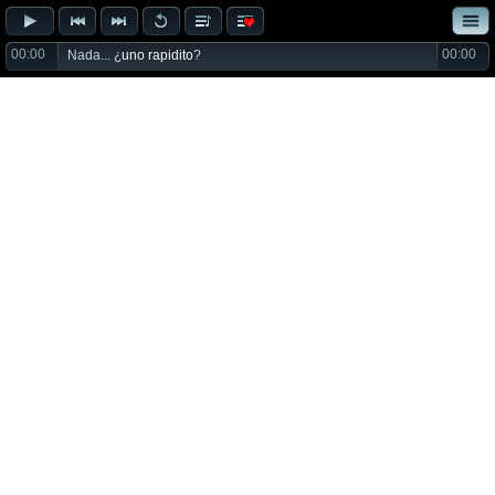
00:00
00:00
Nada... ¿
uno rapidito
?