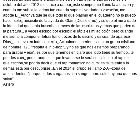
octubre del año 2012 me lance a rapear,,esto siempre me llamo la atención y
cuando me subí a la tarima fue cuando supe mi verdadera vocación, me
apode Él_Autor ya que se que todo lo que plasmo en el cuaderno no lo puedo
hacer solo,, necesito de la ayuda de Olam (Dios eterno) y se que el me a dado
la identidad que tanto buscaba a través de las escrituras y rimas que parten de
la partitura,,, a veces escribo por escribir, el lápiz es mi adicción pero cuando
me siento a componer letras tomo trozos de lo escrito y es cuando aparece
Dios,,,. lo llevo en todo contexto,, Actualmente pertenesco a un grupo cristiano
de nombre H2O ''respira el hip-hop'',, y no es que nos estemos preparando
para grabar y eso',, es por que tenemos en claro que todo tiene su tiempo,, te
puedes caer,, pero tranquilo,,,-que levantarse te será sencillo..en el rap o lo
que escribo,se podria decir que el rap romantico no cursi es mi talento y lo
demas esta por descubrirse,,,En el 2014 el grupo se llamo Z-A --zona de
antecedentes..''porque todos cargamos con sangre, pero solo hay una que nos
salva''
Astero