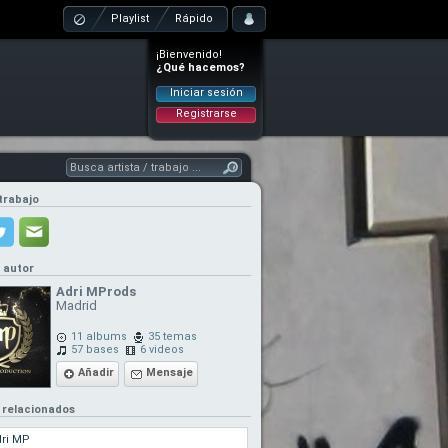
Playlist
Rápido
¡Bienvenido!
¿Qué hacemos?
Iniciar sesión
Registrarse
trabajo
l autor
Adri MProds
Madrid
11 albums
35 temas
57 bases
6 videos
Añadir
Mensaje
 relacionados
ri MP