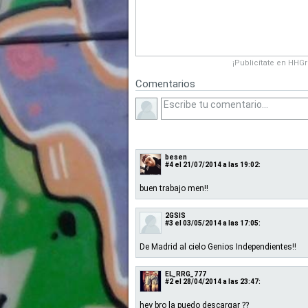
¡Publicítate en HHG
Comentarios
besen
#4
el 21/07/2014 a las 19:02:
buen trabajo men!!
2GSIS
#3
el 03/05/2014 a las 17:05:
De Madrid al cielo Genios Independientes!!
EL_RRG_777
#2
el 28/04/2014 a las 23:47:
hey bro la puedo descargar ??