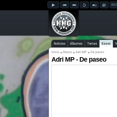
00:
Noticias
Álbumes
Temas
Bases
V
Inicio
Bases
Adri MP
De paseo
Adri MP - De paseo