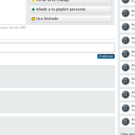
Votar este trabajo
Pa
Añadir a tu playlist personal
Ad
A 
Uso limitado
Ad
roups desde 20€!
Go
Ad
O
Ad
P
Publicar
Ad
Du
Ad
El
Ad
Fl
Ad
So
Ad
N
¿Has enc