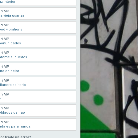
z interior
ri MP
la vieja usanza
ri MP
od vibrations
ri MP
portunidades
ri MP
árame si puedes
ri MP
ro de pelar
ri MP
 llanero solitario
ri MP
y
ri MP
ldados del rap
ri MP
ada es para nunca
ontrado un error?