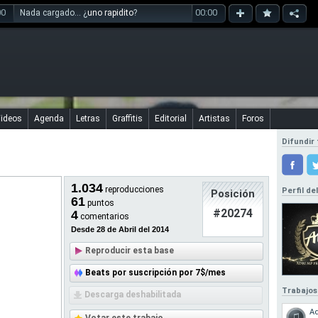
00
00:00
Nada cargado... ¿
uno rapidito
?
ideos
Agenda
Letras
Graffitis
Editorial
Artistas
Foros
Difundir 
1.034
reproducciones
Perfil de
Posición
61
puntos
#20274
4
comentarios
Desde 28 de Abril del 2014
Reproducir esta base
Beats por suscripción por 7$/mes
Trabajos
Descarga deshabilitada
Ad