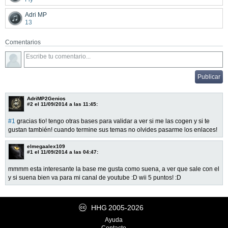
Adri MP
13
Comentarios
AdriMP2Genios
#2
el 11/09/2014 a las 11:45:
#1
gracias tio! tengo otras bases para validar a ver si me las cogen y si te
gustan también! cuando termine sus temas no olvides pasarme los enlaces!
elmegaalex109
#1
el 11/09/2014 a las 04:47:
mmmm esta interesante la base me gusta como suena, a ver que sale con el
y si suena bien va para mi canal de youtube :D wii 5 puntos! :D
HHG
2005-2026
Ayuda
Contacto