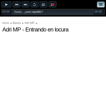
00:00
00:00
Nada... ¿
uno rapidito
?
Inicio
Bases
Adri MP
Adri MP - Entrando en locura