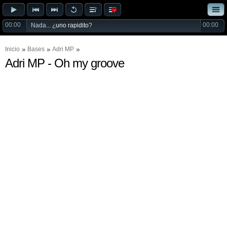
00:00
00:00
Nada... ¿
uno rapidito
?
Inicio
Bases
Adri MP
Adri MP - Oh my groove