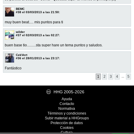
BEMC
#38
el 03/03/2013 a las 21:50:
muy buen beat..... mis puntos para ti
wilder
#37
el 02/03/2013 a las 02:27:
buen base tio..........sta super hare un tema puntos y saludos.
CekVert
#36
el 28/01/2013 a las 23:17:
Fantástico
...
1
2
3
4
5
HHG
2005-2026
Ayuda
Contacto
Normativa
Términos y condiciones
Subir material a HHGroups
Protección de datos
Cookies
Cultura