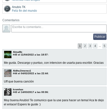
Anubis TK
Feliz fin del mundo
Comentarios
...
1
2
3
4
5
AlmaMc
#45
el 11/04/2022 a las 18:57:
Me gusta. Descargo y puntuo, con intencion de usarla para escribir. Gracias
AldhoJimenez1
#44
el 04/02/2022 a las 22:44:
Uff que buena canción
kromhax
#43
el 14/03/2017 a las 00:06:
Muy buena Anubis! Te comunico que la use para hacer un tema! Aca te dejo
el enlace! Espero te guste :)