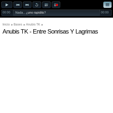
00:00
00:00
Nada... ¿
uno rapidito
?
Inicio
Bases
Anubis TK
Anubis TK - Entre Sonrisas Y Lagrimas