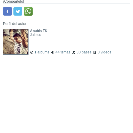
¡Compártelo!
Perfil del autor
Anubis TK
Jalisco
1 albums
44 temas
30 bases
3 videos