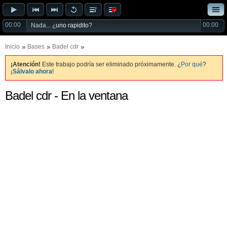
00:00
00:00
Nada... ¿
uno rapidito
?
Inicio
Bases
Badel cdr
¡Atención!
Este trabajo podría ser eliminado próximamente. ¿
Por qué
?
¡
Sálvalo ahora
!
Badel cdr - En la ventana