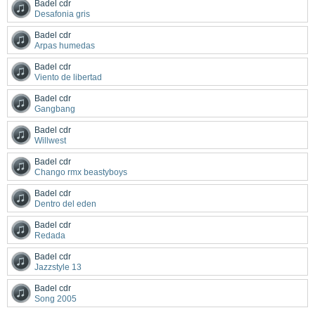
Badel cdr
Desafonia gris
Badel cdr
Arpas humedas
Badel cdr
Viento de libertad
Badel cdr
Gangbang
Badel cdr
Willwest
Badel cdr
Chango rmx beastyboys
Badel cdr
Dentro del eden
Badel cdr
Redada
Badel cdr
Jazzstyle 13
Badel cdr
Song 2005