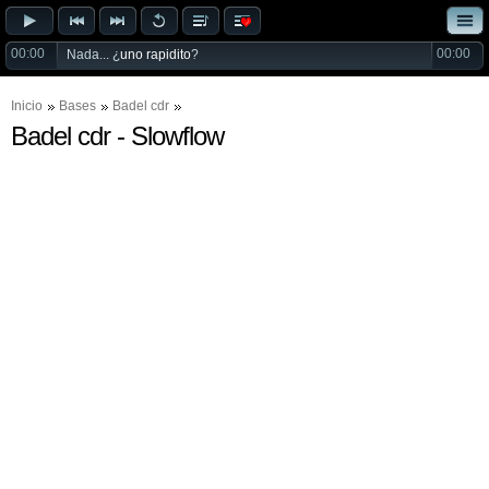
00:00
00:00
Nada... ¿
uno rapidito
?
Inicio
Bases
Badel cdr
Badel cdr - Slowflow