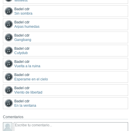
Willwest
Badel cdr
Sin sombra
Badel cdr
Arpas humedas
Badel cdr
Gangbang
Badel cdr
Cutydub
Badel cdr
Vuelta a la ruina
Badel cdr
Esperame en el cielo
Badel cdr
Viento de libertad
Badel cdr
En la ventana
Comentarios