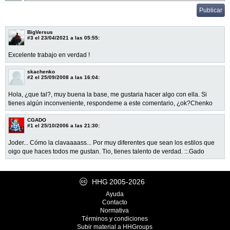
BigVersus
#3
el 23/04/2021 a las 05:55:
Excelente trabajo en verdad !
skachenko
#2
el 25/09/2008 a las 16:04:
Hola, ¿que tal?, muy buena la base, me gustaria hacer algo con ella. Si
tienes algún inconveniente, respondeme a este comentario, ¿ok?Chenko
CGADO
#1
el 25/10/2006 a las 21:30:
Joder... Cómo la clavaaaass... Por muy diferentes que sean los estilos que
oigo que haces todos me gustan. Tio, tienes talento de verdad. ::.Gado
HHG
2005-2026
Ayuda
Contacto
Normativa
Términos y condiciones
Subir material a HHGroups