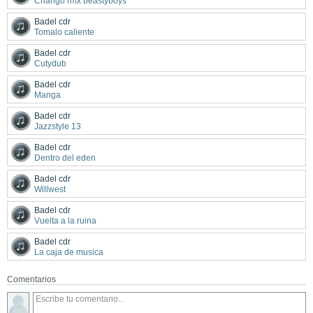
Chango rmx beastyboys
Badel cdr
Tomalo caliente
Badel cdr
Cutydub
Badel cdr
Manga
Badel cdr
Jazzstyle 13
Badel cdr
Dentro del eden
Badel cdr
Willwest
Badel cdr
Vuelta a la ruina
Badel cdr
La caja de musica
Comentarios