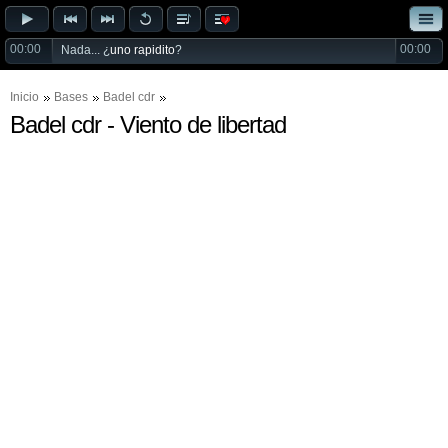
00:00
00:00
Nada... ¿
uno rapidito
?
Inicio
Bases
Badel cdr
Badel cdr - Viento de libertad