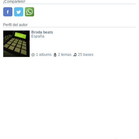
¡Compártelo!
Perfil del autor
Broda beats
España
1 albums
2 temas
25 bases