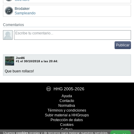
Brodaker
Sampleando
Comentarios
Jon86
#1
el 30/10/2018 a las 20:44:
Que buen rollaco!
HHG
2005-2026
Ayuda
Contacto
Normativa
Términos y condiciones
Subir material a HHGroups
Protección de datos
Cookies
Cultura
Usamos
cookies
propias y de terceros para mejorar nuestros servicios.