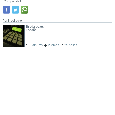
¡Compártelo!
Perfil del autor
Broda beats
España
1 albums
2 temas
25 bases