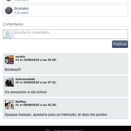
Brodaker
A lo west
Comentarios
mcbilo
#3
el 16/08/2018 a las 01:00:
Bombaa!!!
Gabriela4444
#2
el 10/08/2018 a las 07:31:
Da sensacion a old school
MoiRap
#1
el 08/08/2018 a las 01:36:
Epaaaa maaaan, quedaría para un interludio, te dejo mis puntos.