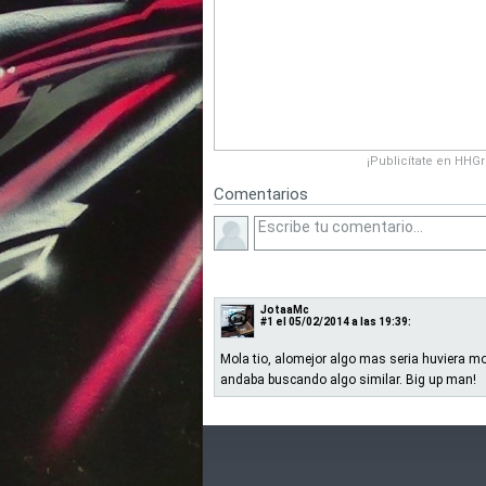
¡Publicítate en HHG
Comentarios
JotaaMc
#1
el 05/02/2014 a las 19:39:
Mola tio, alomejor algo mas seria huviera mo
andaba buscando algo similar. Big up man!