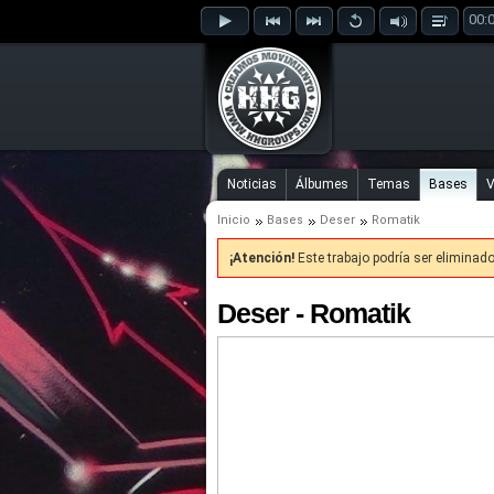
00:
Noticias
Álbumes
Temas
Bases
V
Inicio
Bases
Deser
Romatik
¡Atención!
Este trabajo podría ser eliminad
Deser - Romatik