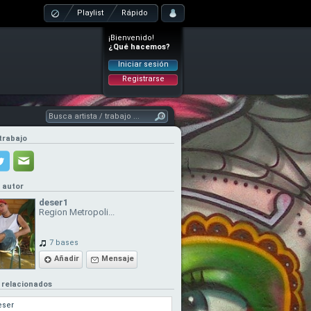
Playlist
Rápido
¡Bienvenido!
¿Qué hacemos?
Iniciar sesión
Registrarse
trabajo
l autor
deser1
Region Metropoli...
7 bases
Añadir
Mensaje
 relacionados
eser