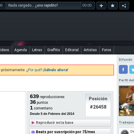
00
00:00
Nada cargado... ¿
uno rapidito
?
ideos
Agenda
Letras
Graffitis
Editorial
Artistas
Foros
Difundir 
o próximamente. ¿
Por qué
? ¡
Sálvalo ahora
!
Perfil de
639
reproducciones
Posición
36
puntos
#26458
1
comentario
Desde 5 de Febrero del 2014
Reproducir esta base
Trabajos
D
Beats por suscripción por 7$/mes