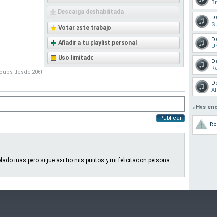
Br
Descarga deshabilitada
D
Su
Votar este trabajo
D
Añadir a tu playlist personal
U
Uso limitado
D
R
roups desde 20€!
D
Al
¿Has enc
Publicar
Re
lado mas pero sigue asi tio mis puntos y mi felicitacion personal