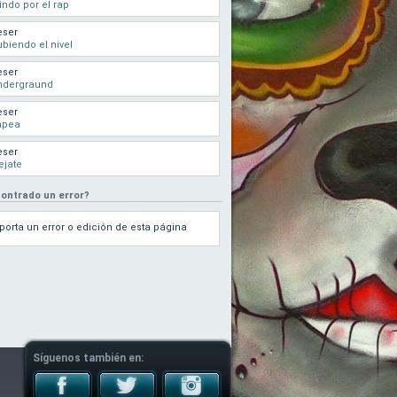
indo por el rap
eser
biendo el nivel
eser
ndergraund
eser
apea
eser
ejate
ontrado un error?
porta un error o edición de esta página
Síguenos también en: