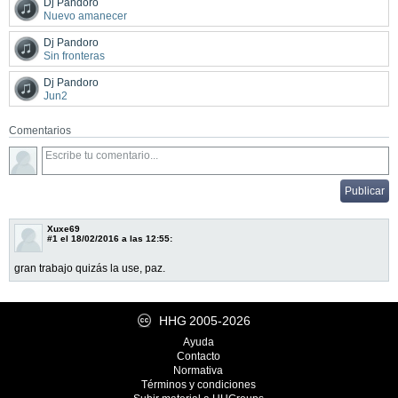
Dj Pandoro
Nuevo amanecer
Dj Pandoro
Sin fronteras
Dj Pandoro
Jun2
Comentarios
Xuxe69
#1
el 18/02/2016 a las 12:55:
gran trabajo quizás la use, paz.
HHG
2005-2026
Ayuda
Contacto
Normativa
Términos y condiciones