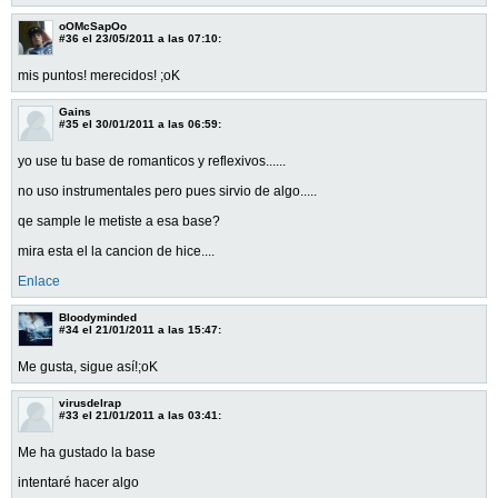
oOMcSapOo
#36
el 23/05/2011 a las 07:10:
mis puntos! merecidos! ;oK
Gains
#35
el 30/01/2011 a las 06:59:
yo use tu base de romanticos y reflexivos......
no uso instrumentales pero pues sirvio de algo.....
qe sample le metiste a esa base?
mira esta el la cancion de hice....
Enlace
Bloodyminded
#34
el 21/01/2011 a las 15:47:
Me gusta, sigue así!;oK
virusdelrap
#33
el 21/01/2011 a las 03:41:
Me ha gustado la base
intentaré hacer algo