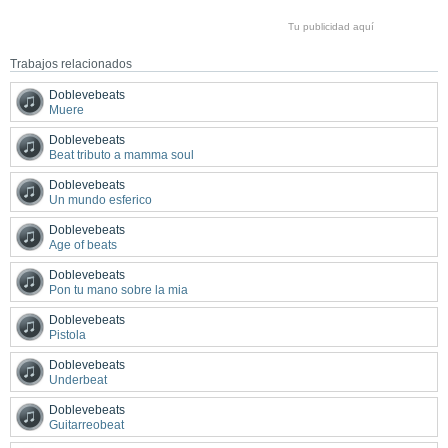
Tu publicidad aquí
Trabajos relacionados
Doblevebeats
Muere
Doblevebeats
Beat tributo a mamma soul
Doblevebeats
Un mundo esferico
Doblevebeats
Age of beats
Doblevebeats
Pon tu mano sobre la mia
Doblevebeats
Pistola
Doblevebeats
Underbeat
Doblevebeats
Guitarreobeat