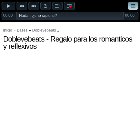
00:00
00:00
Nada... ¿
uno rapidito
?
Inicio
Bases
Doblevebeats
Doblevebeats - Regalo para los romanticos
y reflexivos