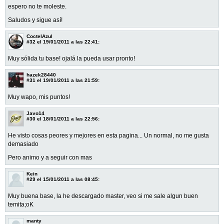
espero no te moleste.
Saludos y sigue así!
CoctelAzul
#32
el 19/01/2011 a las 22:41:
Muy sólida tu base! ojalá la pueda usar pronto!
hazek28440
#31
el 19/01/2011 a las 21:59:
Muy wapo, mis puntos!
Javo14
#30
el 18/01/2011 a las 22:56:
He visto cosas peores y mejores en esta pagina... Un normal, no me gusta
demasiado
Pero animo y a seguir con mas
Kein
#29
el 15/01/2011 a las 08:45:
Muy buena base, la he descargado master, veo si me sale algun buen
temita;oK
manty