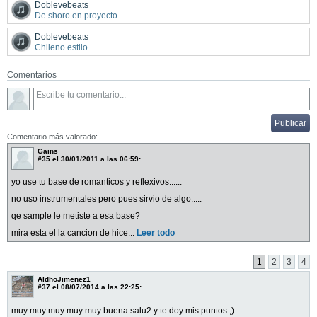
Doblevebeats
De shoro en proyecto
Doblevebeats
Chileno estilo
Comentarios
Comentario más valorado:
Gains
#35
el 30/01/2011 a las 06:59:
yo use tu base de romanticos y reflexivos......
no uso instrumentales pero pues sirvio de algo.....
qe sample le metiste a esa base?
mira esta el la cancion de hice...
Leer todo
1
2
3
4
AldhoJimenez1
#37
el 08/07/2014 a las 22:25:
muy muy muy muy muy buena salu2 y te doy mis puntos ;)