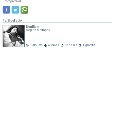
¡Compártelo!
Perfil del autor
DonElem
Region Metropoli...
6 albums
4 temas
22 bases
1 graffitis