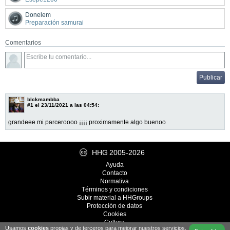
Donelem
Preparación samurai
Comentarios
blckmambba
#1
el 23/11/2021 a las 04:54:
grandeee mi parceroooo ¡¡¡¡ proximamente algo buenoo
HHG
2005-2026
Ayuda
Contacto
Normativa
Términos y condiciones
Subir material a HHGroups
Protección de datos
Cookies
Cultura
Usamos
cookies
propias y de terceros para mejorar nuestros servicios.