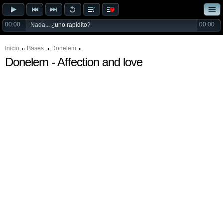
00:00
00:00
Nada... ¿
uno rapidito
?
Inicio
Bases
Donelem
Donelem - Affection and love