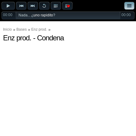
00:00
00:00
Nada... ¿
uno rapidito
?
Inicio
Bases
Enz prod.
Enz prod. - Condena