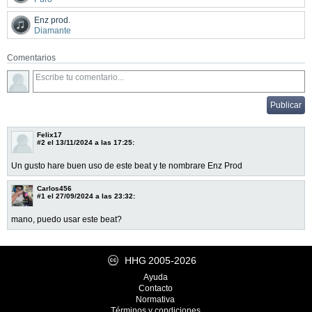
Enz prod.
Diamante
Comentarios
Felix17
#2
el 13/11/2024 a las 17:25:
Un gusto hare buen uso de este beat y te nombrare Enz Prod
Carlos456
#1
el 27/09/2024 a las 23:32:
mano, puedo usar este beat?
HHG
2005-2026
Ayuda
Contacto
Normativa
Términos y condiciones