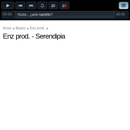
00:00
00:00
Nada... ¿
uno rapidito
?
Inicio
Bases
Enz prod.
Enz prod. - Serendipia