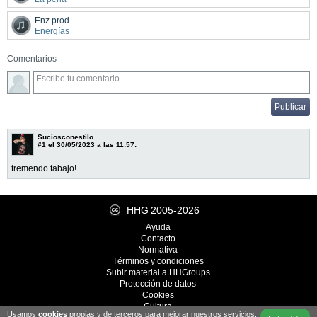
Enz prod.
Energías
Comentarios
Suciosconestilo
#1
el 30/05/2023 a las 11:57:
tremendo tabajo!
HHG
2005-2026
Ayuda
Contacto
Normativa
Términos y condiciones
Subir material a HHGroups
Protección de datos
Cookies
Cultura
Usamos
cookies
propias y de terceros para mejorar nuestros servicios.