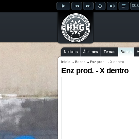
00:
Noticias
Álbumes
Temas
Bases
V
Inicio
Bases
Enz prod.
X dentro
Enz prod. - X dentro