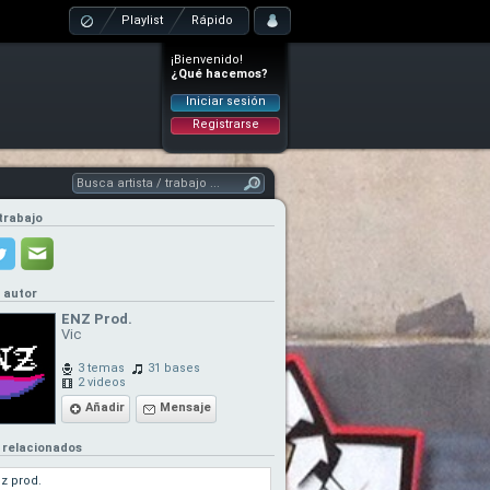
Playlist
Rápido
¡Bienvenido!
¿Qué hacemos?
Iniciar sesión
Registrarse
trabajo
l autor
ENZ Prod.
Vic
3 temas
31 bases
2 videos
Añadir
Mensaje
 relacionados
z prod.