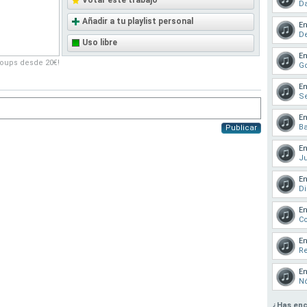
Votar este trabajo
Da
Añadir a tu playlist personal
En
D
Uso libre
En
roups desde 20€!
Go
En
Se
En
Ba
Publicar
En
J
En
D
En
C
En
R
En
N
¿Has enc