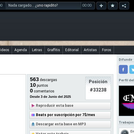
00
00:00
Nada cargado... ¿
uno rapidito
?
ideos
Agenda
Letras
Graffitis
Editorial
Artistas
Foros
Difundir 
563
descargas
Perfil de
Posición
10
puntos
#33238
0
comentarios
Desde 3 de Junio del 2025
Reproducir esta base
Beats por suscripción por 7$/mes
Trabajos
Descargar esta base en MP3
En