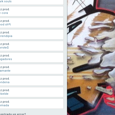
rk souls
z prod.
e cora
z prod.
od sh*t
z prod.
rendipia
z prod.
rrote$
z prod.
ugadores
z prod.
iamante
z prod.
ondena
z prod.
ebelde
z prod.
ómada
ontrado un error?