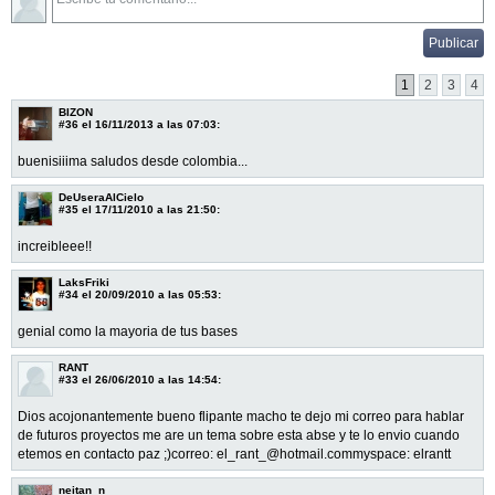
1
2
3
4
BIZON
#36
el 16/11/2013 a las 07:03:
buenisiiima saludos desde colombia...
DeUseraAlCielo
#35
el 17/11/2010 a las 21:50:
increibleee!!
LaksFriki
#34
el 20/09/2010 a las 05:53:
genial como la mayoria de tus bases
RANT
#33
el 26/06/2010 a las 14:54:
Dios acojonantemente bueno flipante macho te dejo mi correo para hablar
de futuros proyectos me are un tema sobre esta abse y te lo envio cuando
etemos en contacto paz ;)correo: el_rant_@hotmail.commyspace: elrantt
neitan_n