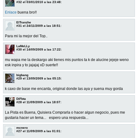
#32
el 03/01/2010 a las 23:48:
Enlace
buena bro!!
ElTranzhe
#31
el 24/11/2009 a las 18:51:
Para mi la mejor del Top..
LaMeLLy
#30
el 14/09/2009 a las 17:22:
mu wapa me la deskargo aki tienes mis puntos ta k de alucine jejeje weno
esk inpira y to jajajaj xD suerte!!
bigbang
#29
el 13/09/2009 a las 05:15:
k caxo de base me encanta, original donde las aya y suena muy gorda
DiFbta
#28
el 11/09/2009 a las 18:07:
La Pista es Buena, Quisiera Comprarla o hacer algun negocio, pues me
gustaria hacer un tema... espero una respuesta...
mcnero
#27
el 11/09/2009 a las 01:01: