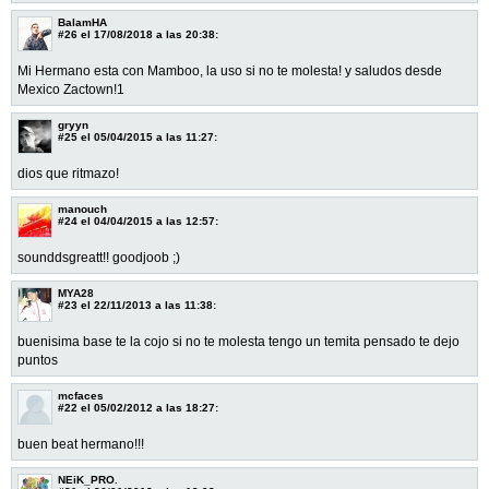
BalamHA
#26
el 17/08/2018 a las 20:38:
Mi Hermano esta con Mamboo, la uso si no te molesta! y saludos desde
Mexico Zactown!1
gryyn
#25
el 05/04/2015 a las 11:27:
dios que ritmazo!
manouch
#24
el 04/04/2015 a las 12:57:
sounddsgreatt!! goodjoob ;)
MYA28
#23
el 22/11/2013 a las 11:38:
buenisima base te la cojo si no te molesta tengo un temita pensado te dejo
puntos
mcfaces
#22
el 05/02/2012 a las 18:27:
buen beat hermano!!!
NEiK_PRO.