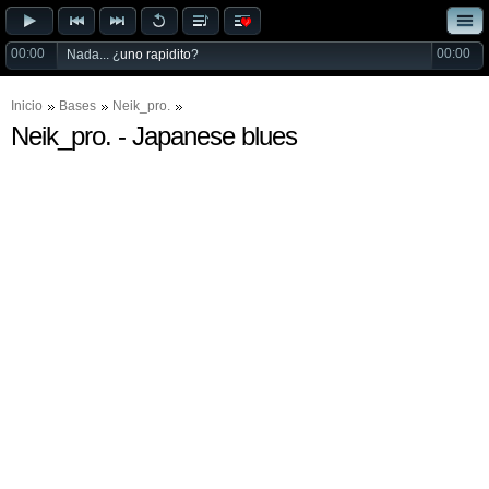
00:00
00:00
Nada... ¿
uno rapidito
?
Inicio
Bases
Neik_pro.
Neik_pro. - Japanese blues