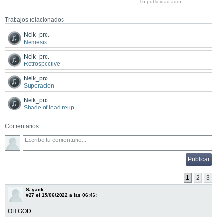
Tu publicidad aquí
Trabajos relacionados
Neik_pro.
Nemesis
Neik_pro.
Retrospective
Neik_pro.
Superacion
Neik_pro.
Shade of lead reup
Comentarios
1
2
3
Sayack
#27
el 15/06/2022 a las 06:46:
OH GOD