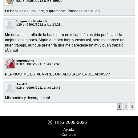
#21
el 26/01/2012 a las 19:02:
La base es de uso libre, supremomc. Puedes usarla! ;oK
EnigmaticoPoeticida
#20
el 04/01/2012 a las 13:28:
Me encanta el rollo de la base pero en mi opinión esatría perfecta si la
mejorases un poco. Algún que otro loop y cosas así, pero me parece un
buen trabajo, aunque preferiría que me pareciese un muy buen trabajo.
¡Ánimo!
supremomc
#19
el 19/12/2011 a las 12:48:
PEPINOO!!ME ESTABA PREGUNTADO SI EM LA DEJARIAS??
AsisHS
#18
el 06/06/2011 a las 18:45:
Mis puntos y decarga man!
1
2
3
HHG
2005-2026
Ayuda
Contacto