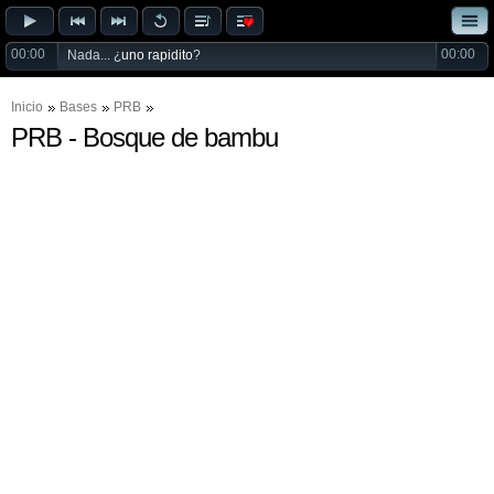
00:00
00:00
Nada... ¿
uno rapidito
?
Inicio
Bases
PRB
PRB - Bosque de bambu