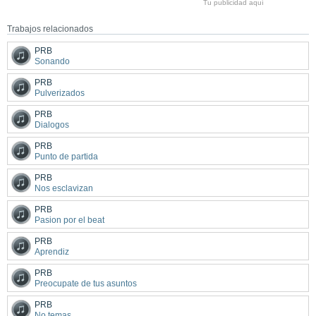
Tu publicidad aquí
Trabajos relacionados
PRB
Sonando
PRB
Pulverizados
PRB
Dialogos
PRB
Punto de partida
PRB
Nos esclavizan
PRB
Pasion por el beat
PRB
Aprendiz
PRB
Preocupate de tus asuntos
PRB
No temas