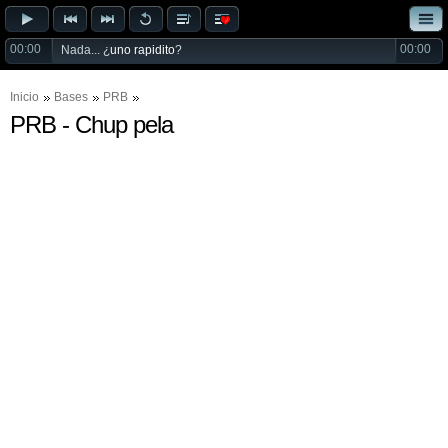
00:00
00:00
Nada... ¿
uno rapidito
?
Inicio
Bases
PRB
PRB - Chup pela