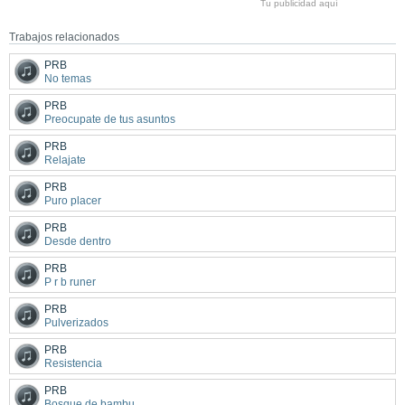
Tu publicidad aquí
Trabajos relacionados
PRB
No temas
PRB
Preocupate de tus asuntos
PRB
Relajate
PRB
Puro placer
PRB
Desde dentro
PRB
P r b runer
PRB
Pulverizados
PRB
Resistencia
PRB
Bosque de bambu