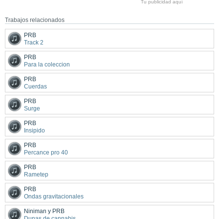
Tu publicidad aquí
Trabajos relacionados
PRB
Track 2
PRB
Para la coleccion
PRB
Cuerdas
PRB
Surge
PRB
Insipido
PRB
Percance pro 40
PRB
Rametep
PRB
Ondas gravitacionales
Niniman y PRB
Dunas de cannabis