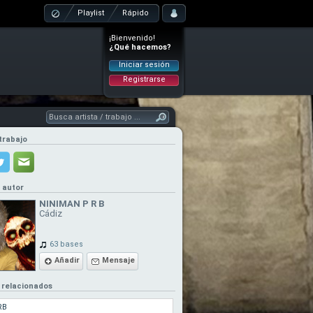
Playlist
Rápido
¡Bienvenido!
¿Qué hacemos?
Iniciar sesión
Registrarse
trabajo
l autor
NINIMAN P R B
Cádiz
63 bases
Añadir
Mensaje
 relacionados
RB