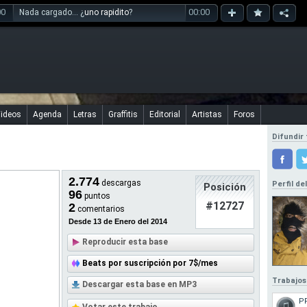
00
00:00
Nada cargado... ¿
uno rapidito
?
ideos
Agenda
Letras
Graffitis
Editorial
Artistas
Foros
Difundir 
2.774
descargas
Perfil de
Posición
96
puntos
#12727
2
comentarios
Desde 13 de Enero del 2014
Reproducir esta base
Beats por suscripción por 7$/mes
Trabajos
Descargar esta base en MP3
P