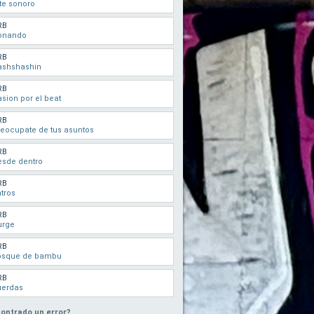
te sonoro
RB
onando
RB
ashshashin
RB
sion por el beat
RB
eocupate de tus asuntos
RB
esde dentro
RB
tros
RB
urge
RB
osque de bambu
RB
uerdas
ontrado un error?