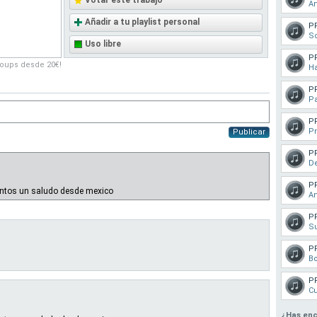
Votar este trabajo
Ar
Añadir a tu playlist personal
P
S
Uso libre
P
roups desde 20€!
H
P
Pa
P
Pr
Publicar
P
D
P
untos un saludo desde mexico
An
P
S
P
B
P
C
¿Has enc