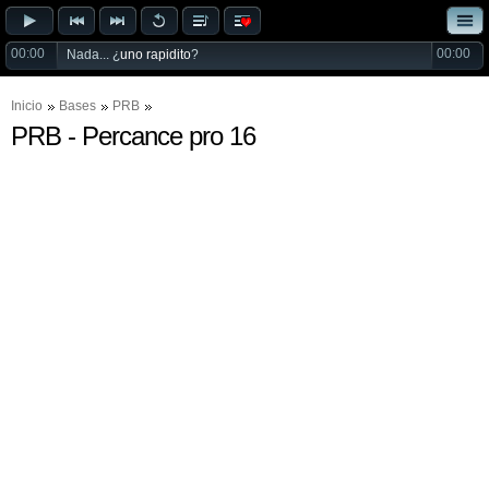
00:00
00:00
Nada... ¿
uno rapidito
?
Inicio
Bases
PRB
PRB - Percance pro 16