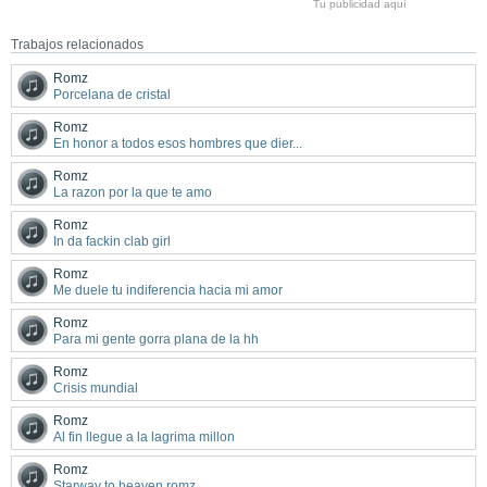
Tu publicidad aquí
Trabajos relacionados
Romz
Porcelana de cristal
Romz
En honor a todos esos hombres que dier...
Romz
La razon por la que te amo
Romz
In da fackin clab girl
Romz
Me duele tu indiferencia hacia mi amor
Romz
Para mi gente gorra plana de la hh
Romz
Crisis mundial
Romz
Al fin llegue a la lagrima millon
Romz
Starway to heaven romz