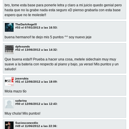
bro, tome esta base para ponerle letra y claro a mi juicio quedo genial pero
hasta que no la grabe nada esta seguro xD pienso grabarla con esta base
espero que no te moleste!!
TheDarkAngelll
#53
el 07/01/2013 a las 16:53:
buena hermano!! te dejo mis 5 puntos ^^ soy nuevo jeje
dpfsounds
#52
el 13/06/2012 a las 14:32:
Que buena esta!!! Prueba a hacer una cosa, metele sidechain muy muy
suave a la bateria con respecto al piano y bajo, ya veras! Mis puntos y un
saludo!
joserubia
#51
el 12/06/2012 a las 18:09:
Mola mazo tío
safarina
#50
el 12/06/2012 a las 12:43:
Muy chula! Mis puntos!
Suciosconestilo
#49
el 11/06/2012 a las 22:36: