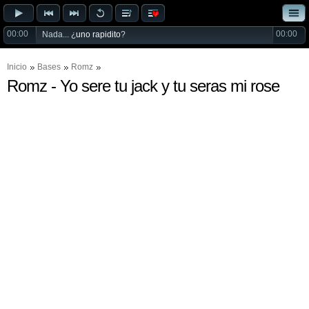
00:00
00:00
Nada... ¿
uno rapidito
?
Inicio
Bases
Romz
Romz - Yo sere tu jack y tu seras mi rose