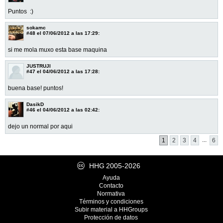
Puntos :)
sokamc
#48
el 07/06/2012 a las 17:29:
si me mola muxo esta base maquina
JUSTRUJI
#47
el 04/06/2012 a las 17:28:
buena base! puntos!
DasikD
#46
el 04/06/2012 a las 02:42:
dejo un normal por aqui
...
1
2
3
4
6
HHG
2005-2026
Ayuda
Contacto
Normativa
Términos y condiciones
Subir material a HHGroups
Protección de datos