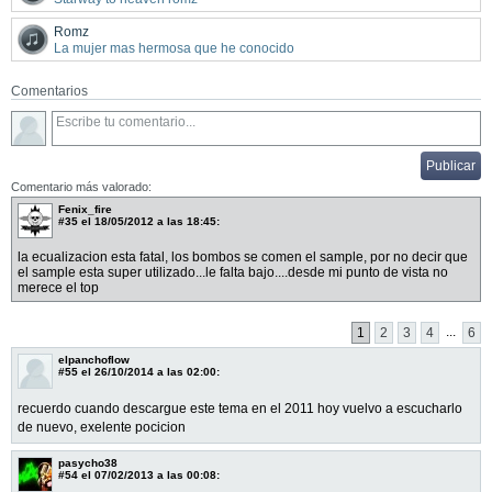
Romz
La mujer mas hermosa que he conocido
Comentarios
Comentario más valorado:
Fenix_fire
#35
el 18/05/2012 a las 18:45:
la ecualizacion esta fatal, los bombos se comen el sample, por no decir que
el sample esta super utilizado...le falta bajo....desde mi punto de vista no
merece el top
...
1
2
3
4
6
elpanchoflow
#55
el 26/10/2014 a las 02:00:
recuerdo cuando descargue este tema en el 2011 hoy vuelvo a escucharlo
de nuevo, exelente pocicion
pasycho38
#54
el 07/02/2013 a las 00:08: