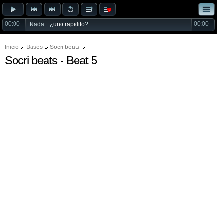
00:00
00:00
Nada... ¿
uno rapidito
?
Inicio
Bases
Socri beats
Socri beats - Beat 5