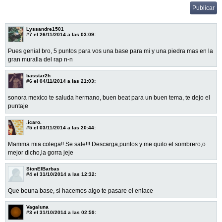
Lyssandre1501
#7
el 26/11/2014 a las 03:09:
Pues genial bro, 5 puntos para vos una base para mi y una piedra mas en la
gran muralla del rap n-n
basstar2h
#6
el 04/11/2014 a las 21:03:
sonora mexico te saluda hermano, buen beat para un buen tema, te dejo el
puntaje
.icaro.
#5
el 03/11/2014 a las 20:44:
Mamma mia colega!! Se sale!!! Descarga,puntos y me quito el sombrero,o
mejor dicho,la gorra jeje
SionElBarbas
#4
el 31/10/2014 a las 12:32:
Que beuna base, si hacemos algo te pasare el enlace
Vagaluna
#3
el 31/10/2014 a las 02:59: