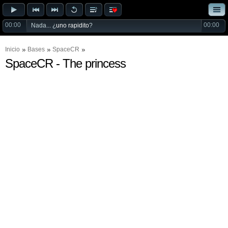
00:00
00:00
Nada... ¿
uno rapidito
?
Inicio
Bases
SpaceCR
SpaceCR - The princess