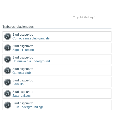
Tu publicidad aquí
Trabajos relacionados
Studiosgcu4tro
Con otra más club gangster
Studiosgcu4tro
Sigo mi camino
Studiosgcu4tro
Un nuevo dia underground
Studiosgcu4tro
Gangsta club
Studiosgcu4tro
Sencillo
Studiosgcu4tro
Jazz real.sgc
Studiosgcu4tro
Club underground.sgc