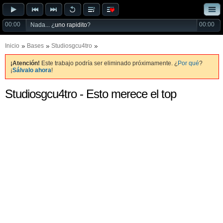
00:00
00:00
Nada... ¿
uno rapidito
?
Inicio
Bases
Studiosgcu4tro
¡Atención!
Este trabajo podría ser eliminado próximamente. ¿
Por qué
?
¡
Sálvalo ahora
!
Studiosgcu4tro - Esto merece el top