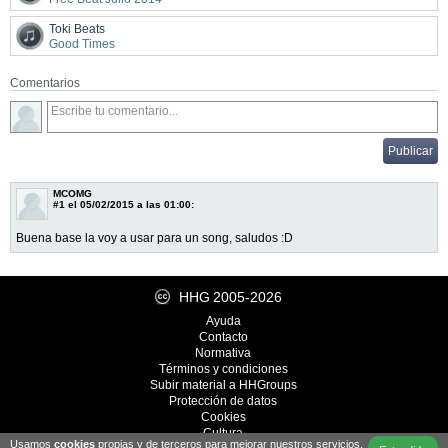
Toki Beats
Good Times
Comentarios
MCOMG
#1
el 05/02/2015 a las 01:00:
Buena base la voy a usar para un song, saludos :D
HHG
2005-2026
Ayuda
Contacto
Normativa
Términos y condiciones
Subir material a HHGroups
Protección de datos
Cookies
Cultura
Usamos
cookies
propias y de terceros para mejorar nuestros servicios.