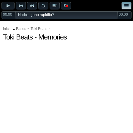
00:00
00:00
Nada... ¿
uno rapidito
?
Inicio
Bases
Toki Beats
Toki Beats - Memories