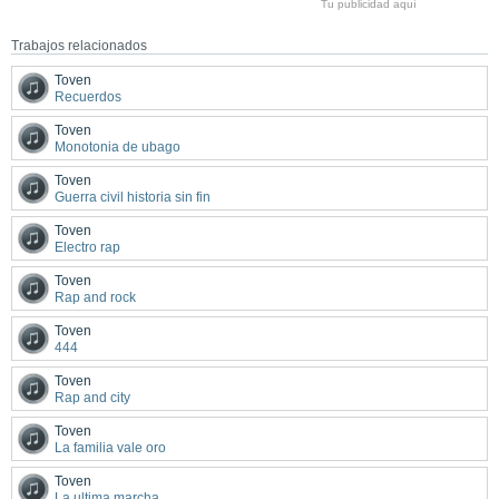
Tu publicidad aquí
Trabajos relacionados
Toven
Recuerdos
Toven
Monotonia de ubago
Toven
Guerra civil historia sin fin
Toven
Electro rap
Toven
Rap and rock
Toven
444
Toven
Rap and city
Toven
La familia vale oro
Toven
La ultima marcha