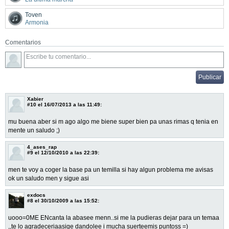
Toven
Armonia
Comentarios
Xabier
#10
el 16/07/2013 a las 11:49:
mu buena aber si m ago algo me biene super bien pa unas rimas q tenia en
mente un saludo ;)
4_ases_rap
#9
el 12/10/2010 a las 22:39:
men te voy a coger la base pa un temilla si hay algun problema me avisas
ok un saludo men y sigue asi
exdocs
#8
el 30/10/2009 a las 15:52:
uooo=0ME ENcanta la abasee menn..si me la pudieras dejar para un temaa
,,te lo agradeceriaasige dandolee i mucha suerteemis puntoss =)