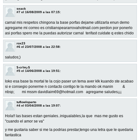
seack
#7
el 16/08/2009 a las 07:15:
carnal mis respetos chingona la base porfas dejame utilizarla enun demo
agregame mi correo es cristianspeararrovahotmail.com perdon por ponerlo
asi porfas spero me la puedas autorizar carnal terifast cuidate q estes chido
rox23
#6
el 23/07/2008 a las 22:58:
saludos;)
$-cr!m¡-$
#5
el 14/06/2008 a las 19:51:
loko esa base ta mortal te la cojo paser un tema aver klk kuando ste acabao
si e consegio ponerme n contacto contigo te la mando ok manin &
nbsp; mi mssm davidlaim69@hotmail.com agregame saludes¡¡¡
tuflowloparto
#4
el 03/04/2008 a las 19:07:
Hola!! las bases estan geniales..inigualables,la que mas me gusto es
"cuando el amor se va"
y me gustaria saber si me la podrias prestar,tengo una letra que le quedaria
fantastica