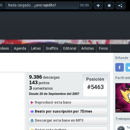
00
00:00
Nada cargado... ¿
uno rapidito
?
ideos
Agenda
Letras
Graffitis
Editorial
Artistas
Foros
Difundir 
9.386
descargas
Perfil de
Posición
143
puntos
#5463
3
comentarios
Desde 20 de Septiembre del 2007
Reproducir esta base
Beats por suscripción por 7$/mes
Trabajos
Descargar esta base en MP3
T