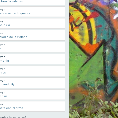
 familia vale oro
oven
da mas de lo que es
oven
ble via
oven
lodia de la victoria
oven
4
oven
rmonia
oven
hrus
oven
p and city
oven
cosis
oven
cto con el ritmo
ontrado un error?