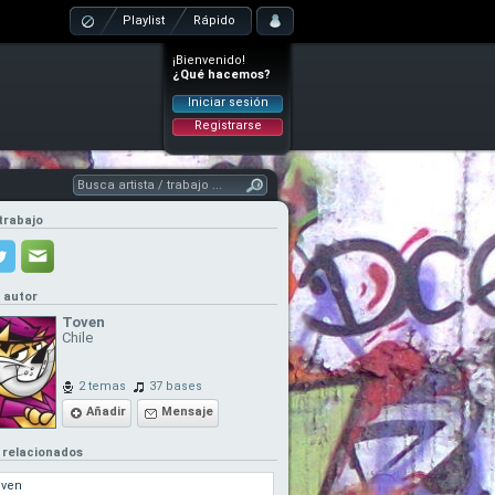
Playlist
Rápido
¡Bienvenido!
¿Qué hacemos?
Iniciar sesión
Registrarse
trabajo
l autor
Toven
Chile
2 temas
37 bases
Añadir
Mensaje
 relacionados
oven