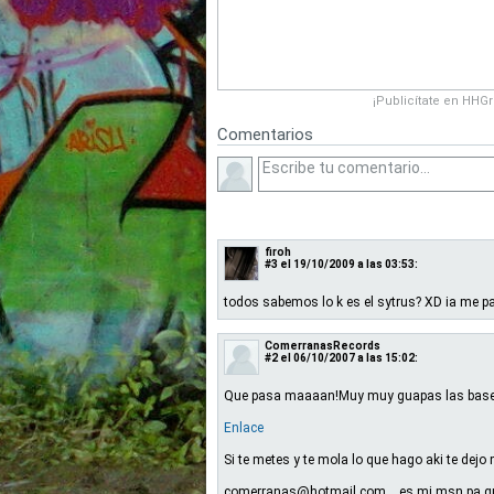
¡Publicítate en HHG
Comentarios
firoh
#3
el 19/10/2009 a las 03:53:
todos sabemos lo k es el sytrus? XD ia me p
ComerranasRecords
#2
el 06/10/2007 a las 15:02:
Que pasa maaaan!Muy muy guapas las bases!
Enlace
Si te metes y te mola lo que hago aki te dej
comerranas@hotmail.com es mi msn pa qu