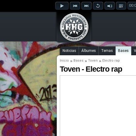
00:
Noticias
Álbumes
Temas
Bases
V
Inicio
Bases
Toven
Electro rap
Toven - Electro rap