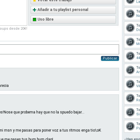
Votar este trabajo
La
Añadir a tu playlist personal
T
Na
Uso libre
T
roups desde 20€!
Do
T
Me
T
44
Publicar
T
A
T
arecia
Vi
T
Ra
T
Nose que probema hay que no la spuedo bajar...
Si
T
Pa
o mi msn y me pasas para poner voz a tus ritmos enga tio!;oK
e me pases tus bum bum clap!
¿Has enc