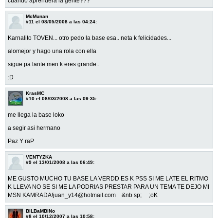
cuando aprendera la gente???
McMunan
#11
el 08/05/2008 a las 04:24:
Karnalito TOVEN... otro pedo la base esa.. neta k felicidades...
alomejor y hago una rola con ella
sigue pa lante men k eres grande..
:D
KrasMC
#10
el 08/03/2008 a las 09:35:
me llega la base loko
a segir asi hermano
Paz Y raP
VENTYZKA
#9
el 13/01/2008 a las 06:49:
ME GUSTO MUCHO TU BASE LA VERDD ES K PSS SI ME LATE EL RITMO
K LLEVA NO SE SI ME LA PODRIAS PRESTAR PARA UN TEMA TE DEJO MI
MSN KAMRADA!juan_y14@hotmail.com &nb sp; ;oK
BiLBaMBiNo
#8
el 10/12/2007 a las 10:58: