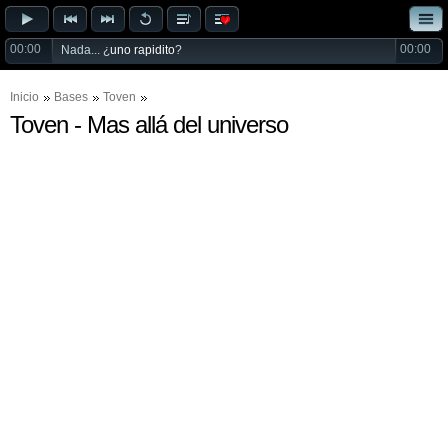
00:00
00:00
Nada... ¿
uno rapidito
?
Inicio
Bases
Toven
Toven - Mas allá del universo