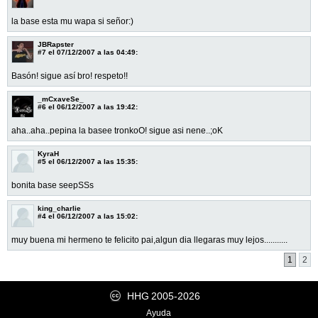
la base esta mu wapa si señor:)
JBRapster
#7
el 07/12/2007 a las 04:49:
Basón! sigue así bro! respeto!!
_mCxaveSe_
#6
el 06/12/2007 a las 19:42:
aha..aha..pepina la basee tronkoO! sigue asi nene..;oK
KyraH
#5
el 06/12/2007 a las 15:35:
bonita base seepSSs
king_charlie
#4
el 06/12/2007 a las 15:02:
muy buena mi hermeno te felicito pai,algun dia llegaras muy lejos...........
1
2
HHG
2005-2026
Ayuda