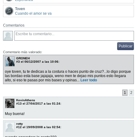
Toven
Cuando el amor se va
Comentarios
Comentario más valorado:
GRONEH
#3
el 06/12/2007 a las 10:06:
oye toven, tu te dedicas a la costura o haces punto de cruz?...lo digo porque
las bordao esta base jajajaja, weno men te dejao mis puntos esto llegara
alto, si eso te pasas por mis bases y opinas...
Leer todo
1
2
KevinAthens
#13
el 27/04/2017 a las 01:24:
Muy buena!
rotty
#12
el 19/09/2008 a las 02:54: