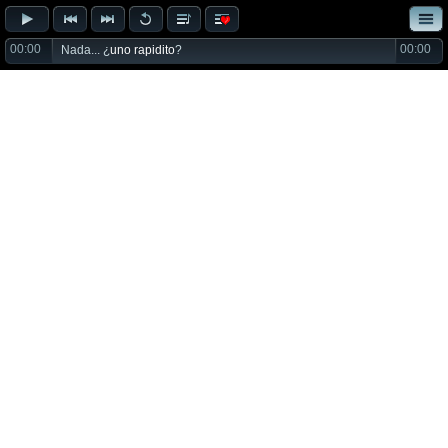
00:00
00:00
Nada... ¿
uno rapidito
?