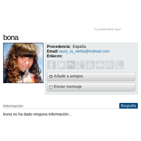
Tu publicidad aquí
bona
Procedencia:
España
Email:
laury_la_xikilla@hotmail.com
Enlaces:
Añadir a amigos
Enviar mensaje
Biografía
Información
bona no ha dado ninguna información...