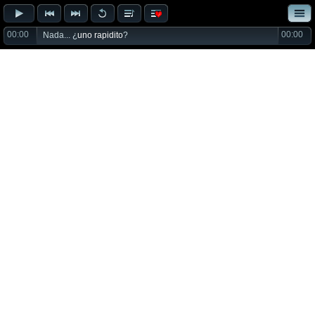
00:00
00:00
Nada... ¿
uno rapidito
?