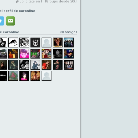
¡Publicítate en HHGroups desde 20€!
el perfil de caronline
e caronline
30 amigos