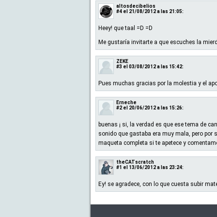
altosdecibelios
#4
el 21/08/2012 a las 21:05:
Heey! que taal =D =D
Me gustaría invitarte a que escuches la mierda
ZEKE
#3
el 03/08/2012 a las 15:42:
Pues muchas gracias por la molestia y el apoy
Erneche
#2
el 20/06/2012 a las 15:26:
buenas ¡ si, la verdad es que ese tema de ca
sonido que gastaba era muy mala, pero por s
maqueta completa si te apetece y comentame,
theCATscratch
#1
el 13/06/2012 a las 23:24:
Ey! se agradece, con lo que cuesta subir ma