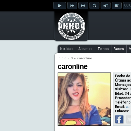
00:
Noticias
Álbumes
Temas
Bases
V
Inicio
0
caronline
caronline
Fecha de 
Última ac
Mensajes
Visitas:
3
Edad:
34 
Proceden
Teléfono
Email:
ca
Enlaces: