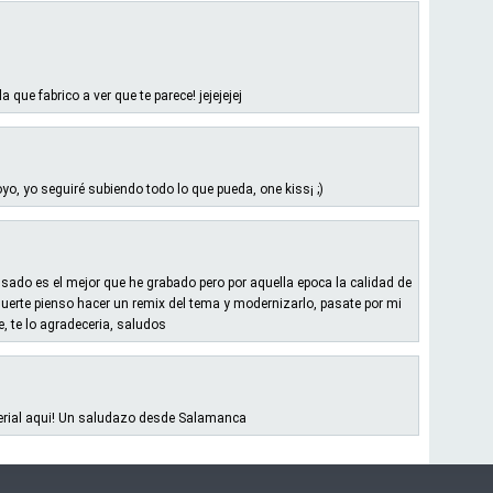
 que fabrico a ver que te parece! jejejejej
o, yo seguiré subiendo todo lo que pueda, one kiss¡ ;)
nsado es el mejor que he grabado pero por aquella epoca la calidad de
uerte pienso hacer un remix del tema y modernizarlo, pasate por mi
 te lo agradeceria, saludos
terial aqui! Un saludazo desde Salamanca