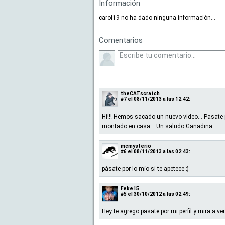
Información
carol19 no ha dado ninguna información...
Comentarios
theCATscratch
#7
el 08/11/2013 a las 12:42:
Hi!!! Hemos sacado un nuevo video... Pasate por
montado en casa... Un saludo Ganadina
mcmysterio
#6
el 08/11/2013 a las 02:43:
pásate por lo mío si te apetece ;)
Feke15
#5
el 30/10/2012 a las 02:49:
Hey te agrego pasate por mi perfil y mira a ver