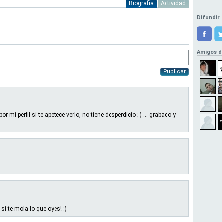
Biografía
Actividad
Difundir 
Amigos d
Publicar
 mi perfil si te apetece verlo, no tiene desperdicio ;-) ... grabado y
 si te mola lo que oyes! :)