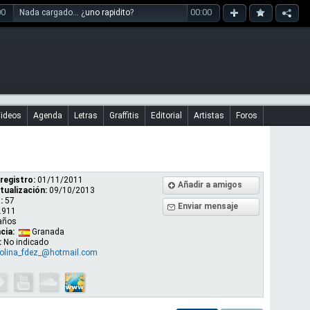
00
00:00
Nada cargado... ¿
uno rapidito
?
ideos
Agenda
Letras
Graffitis
Editorial
Artistas
Foros
registro:
01/11/2011
Añadir a amigos
tualización:
09/10/2013
:
57
Enviar mensaje
.911
años
cia:
Granada
:
No indicado
rolina_fdez_@hotmail.com