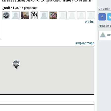
Diversas actividades como, competiciones, talleres y conferencias.
¿Quién fue?
·
6
personas
Difundir 
¡Yo fui!
¿Has enc
Re
Ampliar mapa