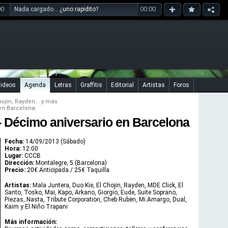
00
00:00
Nada cargado... ¿
uno rapidito
?
ideos
Agenda
Letras
Graffitis
Editorial
Artistas
Foros
hojin
,
Rayden
... y más
 en Barcelona
 - Décimo aniversario en Barcelona
Fecha:
14/09/2013 (Sábado)
Hora:
12:00
Lugar:
CCCB
Dirección:
Montalegre, 5 (Barcelona)
Precio:
20€ Anticipada / 25€ Taquilla
Artistas:
Mala Juntera, Duo Kie, El Chojin, Rayden, MDE Click, El
Santo, Tosko, Mai, Kapo, Arkano, Giorgio, Eude, Suite Soprano,
Piezas, Nasta, Tribute Corporation, Cheb Rubën, Mi.Amargo, Dual,
Kaim y El Niño Trapani
Más información: