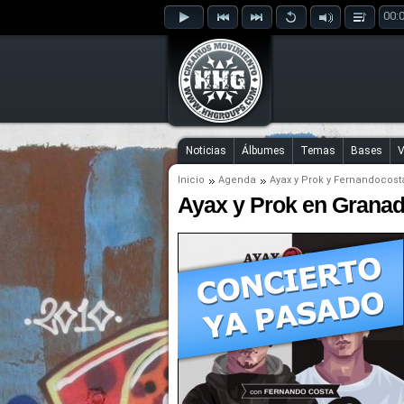
00:
Noticias
Álbumes
Temas
Bases
V
Inicio
Agenda
Ayax y Prok
y
Fernandocost
Ayax y Prok en Grana