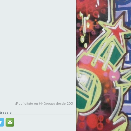
¡Publicítate en HHGroups desde 20€!
trabajo