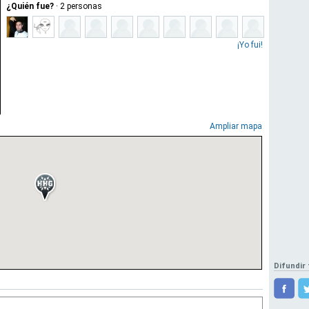
¿Quién fue?
·
2
personas
¡Yo fui!
Ampliar mapa
Difundir 