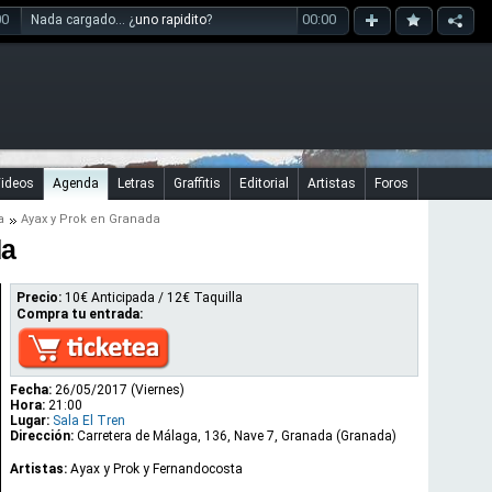
00
00:00
Nada cargado... ¿
uno rapidito
?
ideos
Agenda
Letras
Graffitis
Editorial
Artistas
Foros
a
Ayax y Prok en Granada
da
Precio:
10€ Anticipada / 12€ Taquilla
Compra tu entrada:
Fecha:
26/05/2017 (Viernes)
Hora:
21:00
Lugar:
Sala El Tren
Dirección:
Carretera de Málaga, 136, Nave 7, Granada (Granada)
Artistas:
Ayax y Prok y Fernandocosta