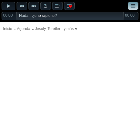
00:00
00:00
Nada... ¿
uno rapidito
?
Inicio
Agenda
Jesuly
,
Tereifer
... y más