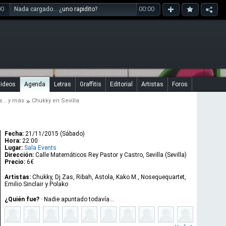
00
00:00
Nada cargado... ¿
uno rapidito
?
ideos
Agenda
Letras
Graffitis
Editorial
Artistas
Foros
a
... y más
Chukky en Sevilla
Fecha:
21/11/2015 (Sábado)
Hora:
22:00
Lugar:
Sala Events
Dirección:
Calle Matemáticos Rey Pastor y Castro, Sevilla (Sevilla)
Precio:
6€
Artistas:
Chukky, Dj Zas, Ribah, Astola, Kako M., Nosequequartet,
Emilio Sinclair y Polako
¿Quién fue?
·
Nadie apuntado todavía...