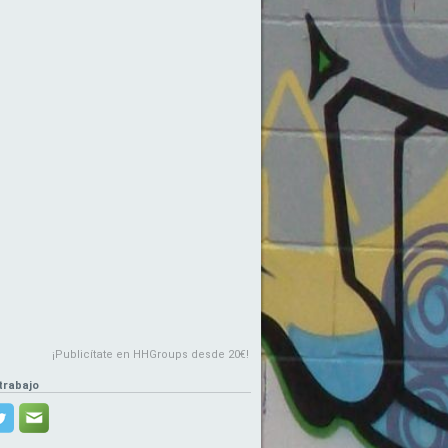
¡Publicítate en HHGroups desde 20€!
trabajo