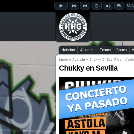
00:
Noticias
Álbumes
Temas
Bases
V
Inicio
Agenda
Chukky
,
Dj Zas
,
Ribah
,
Astol
Chukky en Sevilla