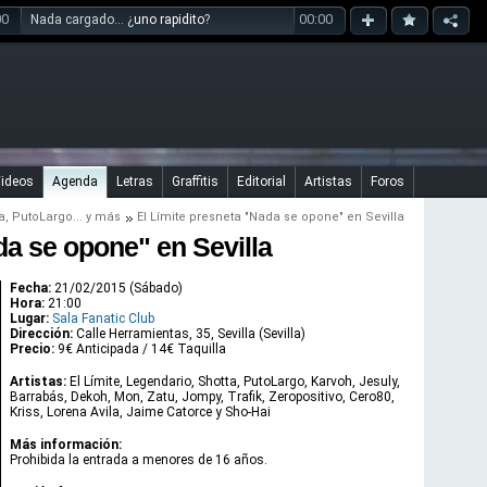
00
00:00
Nada cargado... ¿
uno rapidito
?
ideos
Agenda
Letras
Graffitis
Editorial
Artistas
Foros
a
,
PutoLargo
... y más
El Límite presneta "Nada se opone" en Sevilla
da se opone" en Sevilla
Fecha:
21/02/2015 (Sábado)
Hora:
21:00
Lugar:
Sala Fanatic Club
Dirección:
Calle Herramientas, 35, Sevilla (Sevilla)
Precio:
9€ Anticipada / 14€ Taquilla
Artistas:
El Límite, Legendario, Shotta, PutoLargo, Karvoh, Jesuly,
Barrabás, Dekoh, Mon, Zatu, Jompy, Trafik, Zeropositivo, Cero80,
Kriss, Lorena Avila, Jaime Catorce y Sho-Hai
Más información:
Prohibida la entrada a menores de 16 años.