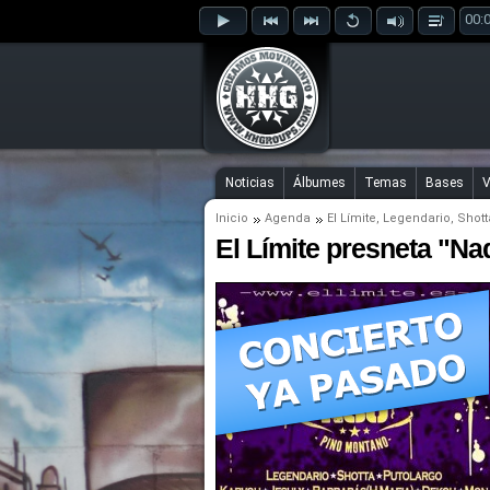
00:
Noticias
Álbumes
Temas
Bases
V
Inicio
Agenda
El Límite
,
Legendario
,
Shott
El Límite presneta "Na