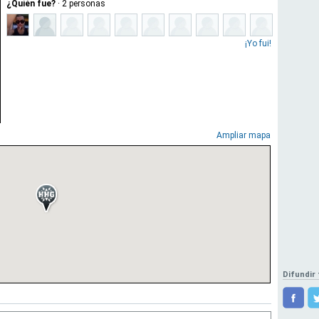
¿Quién fue?
·
2
personas
¡Yo fui!
Ampliar mapa
Difundir 