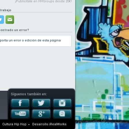
¡Publicítate en HHGroups desde 20€!
trabajo
ontrado un error?
porta un error o edición de esta página
Síguenos también en:
Cultura Hip Hop
Desarrollo
iRealWorks