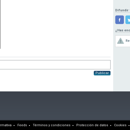
Difundir 
¿Has enc
Re
Publicar
rmativa
Feeds
Términos y condiciones
Protección de datos
Cookies