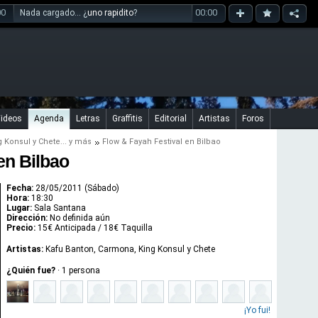
00
00:00
Nada cargado... ¿
uno rapidito
?
ideos
Agenda
Letras
Graffitis
Editorial
Artistas
Foros
g Konsul
y
Chete
... y más
Flow & Fayah Festival en Bilbao
en Bilbao
Fecha:
28/05/2011 (Sábado)
Hora:
18:30
Lugar:
Sala Santana
Dirección:
No definida aún
Precio:
15€ Anticipada / 18€ Taquilla
Artistas:
Kafu Banton, Carmona, King Konsul y Chete
¿Quién fue?
·
1
persona
¡Yo fui!