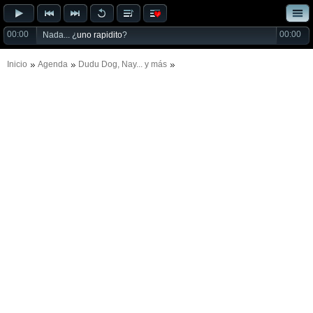
00:00
00:00
Nada... ¿
uno rapidito
?
Inicio
Agenda
Dudu Dog
,
Nay
... y más